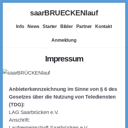
Skip
saarBRUECKENlauf
to
content
Laufen
Info
News
Starter
Bilder
Partner
Kontakt
über
alle
Anmeldung
Saar-
Brücken
Impressum
Anbieterkennzeichnung im Sinne von § 6 des
Gesetzes über die Nutzung von Telediensten
(TDG):
LAG Saarbrücken e.V.
Anschrift:
Laufgemeinschaft Saarbrücken e.V.